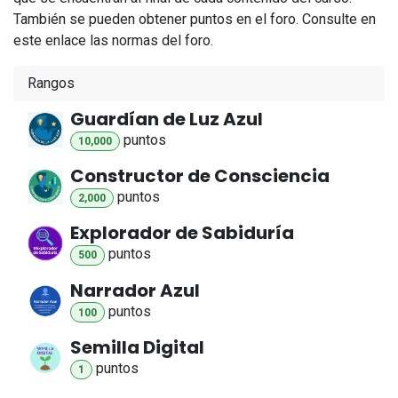
También se pueden obtener puntos en el foro. Consulte en
este enlace las normas del foro.
Rangos
Guardían de Luz Azul
punto
s
10,000
Constructor de Consciencia
punto
s
2,000
Explorador de Sabiduría
punto
s
500
Narrador Azul
punto
s
100
Semilla Digital
punto
s
1