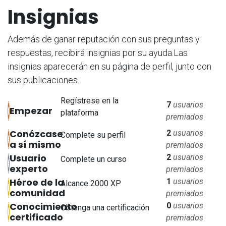
Insignias
Además de ganar reputación con sus preguntas y
respuestas, recibirá insignias por su ayuda.
Las
insignias aparecerán en su página de perfil, junto con
sus publicaciones.
Regístrese en la
7
usuarios
Empezar
plataforma
premiados
Conózcase
2
usuarios
Complete su perfil
a sí mismo
premiados
Usuario
2
usuarios
Complete un curso
experto
premiados
Héroe de la
1
usuarios
Alcance 2000 XP
comunidad
premiados
Conocimiento
0
usuarios
Obtenga una certificación
certificado
premiados